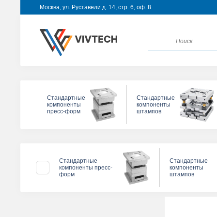
Москва, ул. Руставели д. 14, стр. 6, оф. 8
Стандартные
Стандартные
компоненты
компоненты
пресс-форм
штампов
Стандартные
Стандартные
компоненты пресс-
компоненты
и
форм
штампов