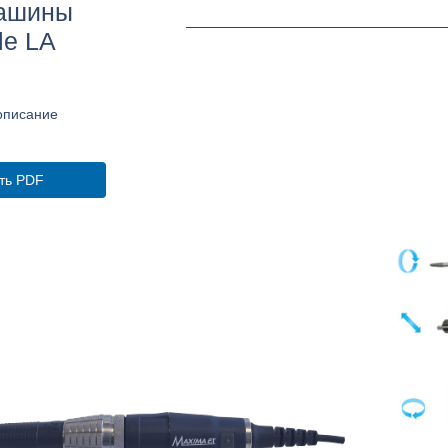
ашины
le LA
описание
ть PDF