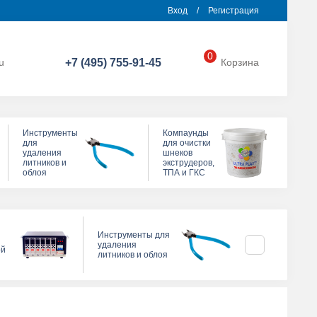
Вход
/
Регистрация
0
u
+7 (495) 755-91-45
Корзина
Инструменты
Компаунды
для
для очистки
удаления
шнеков
литников и
экструдеров,
облоя
ТПА и ГКС
Компаунды д
Инструменты для
очистки шнек
удаления
ой
экструдеров, 
литников и облоя
ГКС