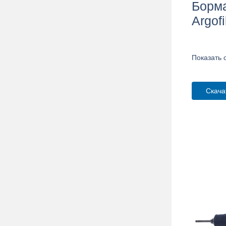
Борм
Argofi
Показать 
Скача