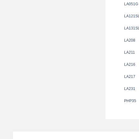
LA051G
LA121S
LA131S
LA208
LA211
LA216
LA217
LA231
PHP35